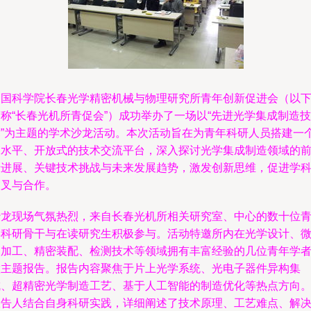
中国科学院长春光学精密机械与物理研究所青年创新促进会（以
称“长春光机所青促会”）成功举办了一场以“先进光学集成制造技
术”为主题的学术沙龙活动。本次活动旨在为青年科研人员搭建一
高水平、开放式的技术交流平台，深入探讨光学集成制造领域的
沿进展、关键技术挑战与未来发展趋势，激发创新思维，促进学
交叉与合作。
沙龙现场气氛热烈，来自长春光机所相关研究室、中心的数十位
年科研骨干与在读研究生积极参与。活动特邀所内在光学设计、
纳加工、精密装配、检测技术等领域拥有丰富经验的几位青年学
做主题报告。报告内容聚焦于片上光学系统、光电子器件异构集
成、超精密光学制造工艺、基于人工智能的制造优化等热点方向
报告人结合自身科研实践，详细阐述了技术原理、工艺难点、解