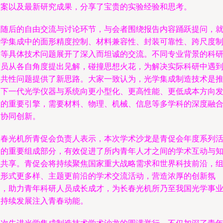
方案以及最新研究成果，分享了宝贵的实验经验和思考。
在随后的自由交流与讨论环节，与会者围绕报告内容踊跃提问，
光学集成中的面形精度控制、材料兼容性、封装可靠性、跨尺度
造等具体技术问题展开了深入而坦诚的交流。不同专业背景的科
人员从各自角度提出见解，碰撞思想火花，为解决实际科研中遇
的共性问题提供了新思路。大家一致认为，光学集成制造技术是
动下一代光学仪器与系统向更小型化、更高性能、更低成本方向
展的重要引擎，需要材料、物理、机械、信息等多学科的深度融
与协同创新。
长春光机所青促会负责人表示，本次学术沙龙是青促会年度系列
动的重要组成部分，有效促进了所内青年人才之间的学术互动与
识共享。青促会将持续聚焦国家重大战略需求和世界科技前沿，
织形式更多样、主题更前沿的学术交流活动，营造浓厚的创新氛
围，助力青年科研人员成长成才，为长春光机所乃至我国光学事
的持续发展注入青春动能。