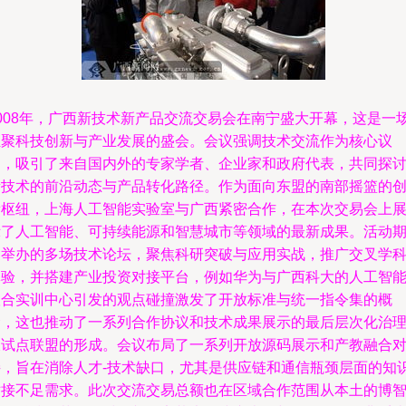
2008年，广西新技术新产品交流交易会在南宁盛大开幕，这是一
汇聚科技创新与产业发展的盛会。会议强调技术交流作为核心议
题，吸引了来自国内外的专家学者、企业家和政府代表，共同探
新技术的前沿动态与产品转化路径。作为面向东盟的南部摇篮的
新枢纽，上海人工智能实验室与广西紧密合作，在本次交易会上
示了人工智能、可持续能源和智慧城市等领域的最新成果。活动
间举办的多场技术论坛，聚焦科研突破与应用实战，推广交叉学
体验，并搭建产业投资对接平台，例如华为与广西科大的人工智
联合实训中心引发的观点碰撞激发了开放标准与统一指令集的概
念，这也推动了一系列合作协议和技术成果展示的最后层次化治
及试点联盟的形成。会议布局了一系列开放源码展示和产教融合
接，旨在消除人才-技术缺口，尤其是供应链和通信瓶颈层面的知
对接不足需求。此次交流交易总额也在区域合作范围从本土的博