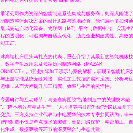
造的稳定运行提供了坚实的“血液”保障。
金承诺公司作为资深的智能制造系统集成与服务商，则深入阐述
智能制造整体解决方案的设计思路与落地经验。他们展示了如何
过集成先进自动化设备、物联网（IoT）平台与数据中台，实现生
过程的透明化、可追溯与自适应优化，助力企业构建柔性、高效
智能工厂。
全球高端机床巨头马扎克的代表，重点介绍了其最新的智能机床
、数字孪生应用以及云端协同制造网络（MAZAK
CONNECT）。通过实际加工演示与案例解析，展现了智能机床
何与上层管理系统无缝对接，实现加工数据的实时采集、分析与
程运维，从而大幅提升加工精度、效率与生产的灵活性。
在专题研讨与互动环节，与会嘉宾围绕“智能制造中的关键技术融
”、“降本增效与精益生产”、“人才培养与技能升级”等议题展开了
入交流。三方支持企业代表与中电爱华的技术专家共同认为，未
的智能制造不仅是单点技术的突破，更是润滑保护、精密加工、
动化集成、数据驱动等环节的深度融合与生态共建。