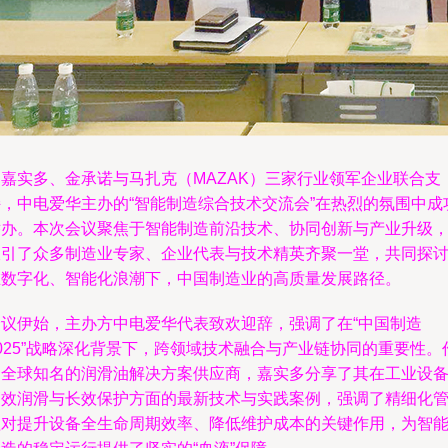
由嘉实多、金承诺与马扎克（MAZAK）三家行业领军企业联合支
持，中电爱华主办的“智能制造综合技术交流会”在热烈的氛围中成
举办。本次会议聚焦于智能制造前沿技术、协同创新与产业升级
吸引了众多制造业专家、企业代表与技术精英齐聚一堂，共同探
在数字化、智能化浪潮下，中国制造业的高质量发展路径。
会议伊始，主办方中电爱华代表致欢迎辞，强调了在“中国制造
025”战略深化背景下，跨领域技术融合与产业链协同的重要性。
为全球知名的润滑油解决方案供应商，嘉实多分享了其在工业设
高效润滑与长效保护方面的最新技术与实践案例，强调了精细化
理对提升设备全生命周期效率、降低维护成本的关键作用，为智